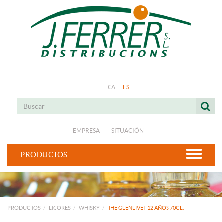
CA
ES
EMPRESA
SITUACIÓN
PRODUCTOS
PRODUCTOS
LICORES
WHISKY
THE GLENLIVET 12 AÑOS 70CL.