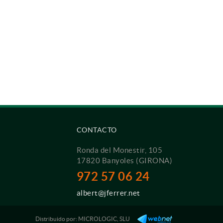
CONTACTO
Ronda del Monestir, 105
17820 Banyoles (GIRONA)
972 57 06 24
albert@jferrer.net
Distribuido por:
MICROLOGIC, SLU