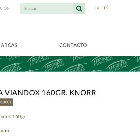
CA
ES
ACIÓN
MARCAS
CONTACTO
A VIANDOX 160GR. KNORR
3010001
andox 160gr.
Knorr