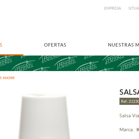
EMPRESA
SITU
S
OFERTAS
NUESTRAS 
R. KNORR
SALS
Ref.: 212
Salsa Vi
Marca: