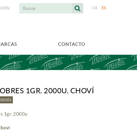
CA
ES
ACIÓN
MARCAS
CONTACTO
SOBRES 1GR. 2000U. CHOVÍ
1010101
es 1gr. 2000u
Choví