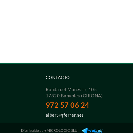
CONTACTO
Ronda del Monestir, 105
17820 Banyoles (GIRONA)
972 57 06 24
albert@jferrer.net
Distribuido por:
MICROLOGIC, SLU