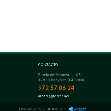
CONTACTO
Ronda del Monestir, 105
17820 Banyoles (GIRONA)
972 57 06 24
albert@jferrer.net
Distribuido por:
MICROLOGIC, SLU