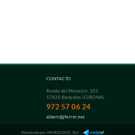
CONTACTO
Ronda del Monestir, 105
17820 Banyoles (GIRONA)
972 57 06 24
albert@jferrer.net
Distribuido por:
MICROLOGIC, SLU