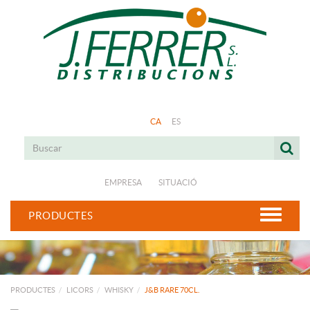
CA
ES
EMPRESA
SITUACIÓ
PRODUCTES
PRODUCTES
LICORS
WHISKY
J&B RARE 70CL.