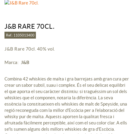
J&B RARE 70CL.
Ref.: 1105013400
J&B Rare 70cl. 40% vol.
Marca:
J&B
Combina 42 whiskies de malta i gra barrejats amb gran cura per
crear un sabor subtil, suau i complex. És el seu delicat equilibri
el que aporta el seu caràcter distintiu: si traguéssim un sol dels
whiskies que el componen, notaria la diferència. La seva
essència la constitueixen els whiskies de malt de Speyside, una
regió reconeguda com la millor d'Escòcia per a l'elaboració del
whisky pur de malta. Aquests aporten la qualitat fresca i
afruitada fàcilment perceptible, així com el seu color clar. A ells
se'ls sumen alguns dels millors whiskies de gra d'Escòcia.