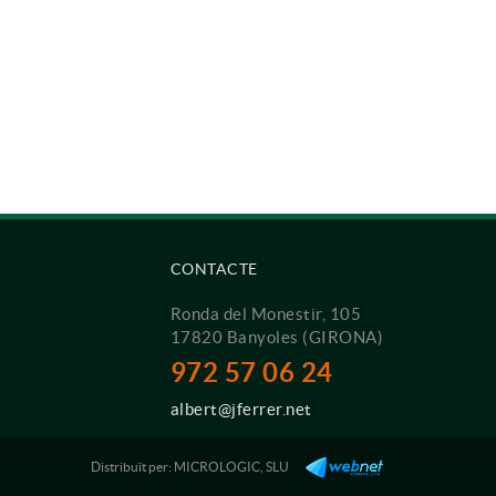
CONTACTE
Ronda del Monestir, 105
17820 Banyoles (GIRONA)
972 57 06 24
albert@jferrer.net
Distribuït per:
MICROLOGIC, SLU