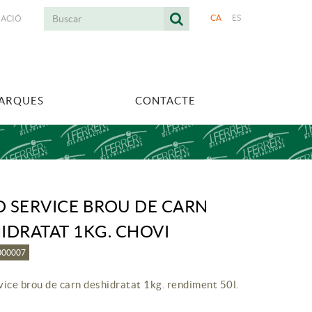
CA
ES
UACIÓ
MARQUES
CONTACTE
 SERVICE BROU DE CARN
IDRATAT 1KG. CHOVI
7000007
vice brou de carn deshidratat 1kg. rendiment 50l.