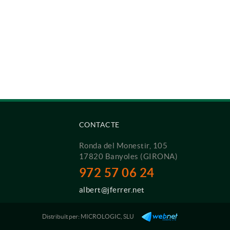
CONTACTE
Ronda del Monestir, 105
17820 Banyoles (GIRONA)
972 57 06 24
albert@jferrer.net
Distribuït per:
MICROLOGIC, SLU