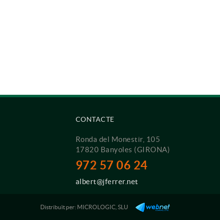
CONTACTE
Ronda del Monestir, 105
17820 Banyoles (GIRONA)
972 57 06 24
albert@jferrer.net
Distribuït per:
MICROLOGIC, SLU