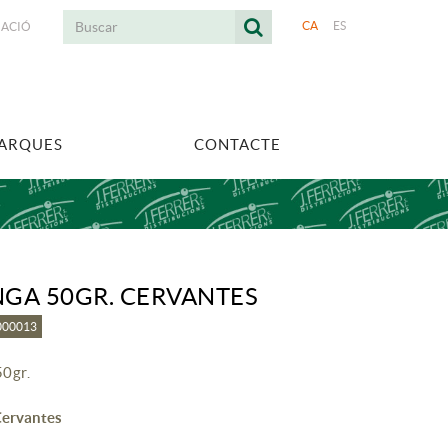
CA
ES
UACIÓ
MARQUES
CONTACTE
GA 50GR. CERVANTES
8000013
0gr.
Cervantes