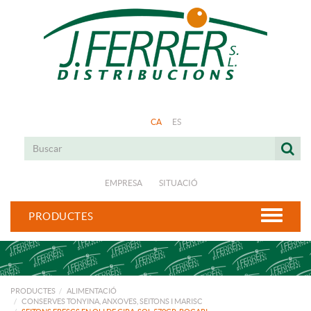
CA
ES
EMPRESA
SITUACIÓ
PRODUCTES
PRODUCTES
ALIMENTACIÓ
CONSERVES TONYINA, ANXOVES, SEITONS I MARISC