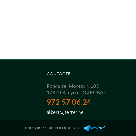
CONTACTE
Ronda del Monestir, 105
17820 Banyoles (GIRONA)
972 57 06 24
albert@jferrer.net
Distribuït per:
MICROLOGIC, SLU